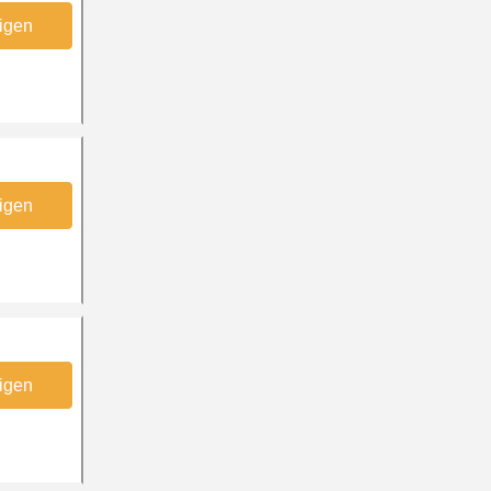
igen
igen
igen