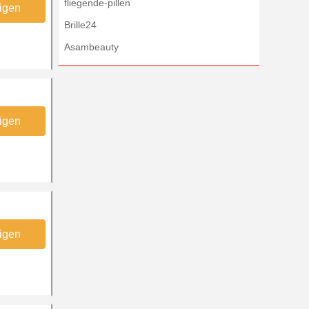
fliegende-pillen
igen
Brille24
Asambeauty
igen
igen