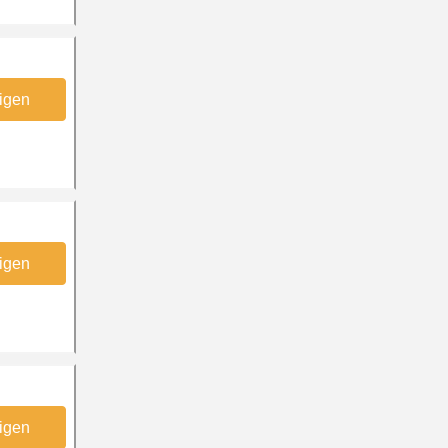
igen
igen
igen