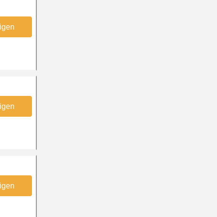
igen
igen
igen