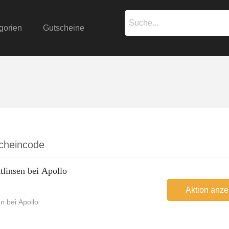
gorien
Gutscheine
scheincode
tlinsen bei Apollo
Aktion anze
n bei Apollo