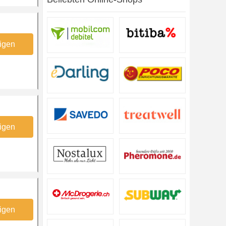
igen
igen
igen