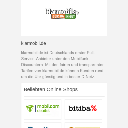
klarmobil.de
klarmobil.de ist Deutschlands erster Full-
Service-Anbieter unter den Mobilfunk-
Discountern. Mit den fairen und transparenten
Tarifen von klarmobil.de können Kunden rund
um die Uhr günstig und in bester D-Netz-
Qualität telefonieren. Sichern Sie sich mit
klarmobil.de bis zu 40€ Bonus pro Verkauf!
Beliebten Online-Shops
Was müssen Sie dafür tun? Ganz einfach:
Betten Sie sie auf Ihrer Website ein und
bewerben Sie ihre Produkte!