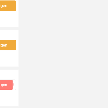
igen
igen
eigen
...10