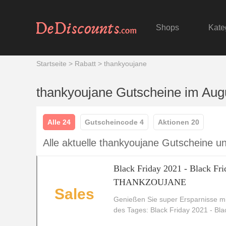
Shops
Kate
Startseite
>
Rabatt
>
thankyoujane
thankyoujane Gutscheine im Aug
Alle 24
Gutscheincode 4
Aktionen 20
Alle aktuelle thankyoujane Gutscheine 
Black Friday 2021 - Black Fr
THANKZOUJANE
Sales
Genießen Sie super Ersparnisse 
des Tages: Black Friday 2021 - B
Jetzt kaufen, mehr sparen!