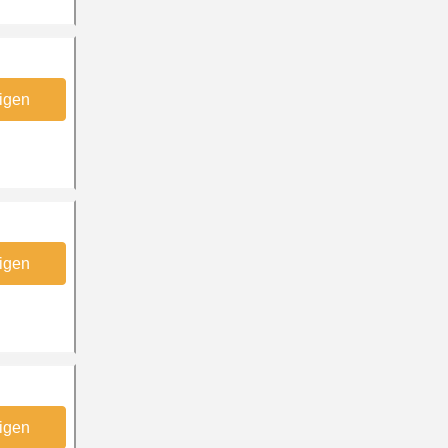
igen
igen
igen