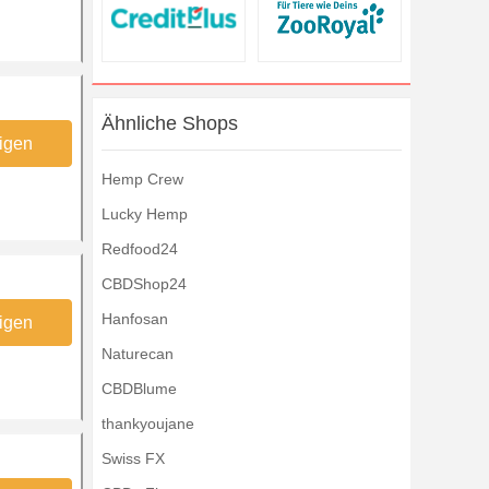
Ähnliche Shops
igen
Hemp Crew
Lucky Hemp
Redfood24
CBDShop24
Hanfosan
igen
Naturecan
CBDBlume
thankyoujane
Swiss FX