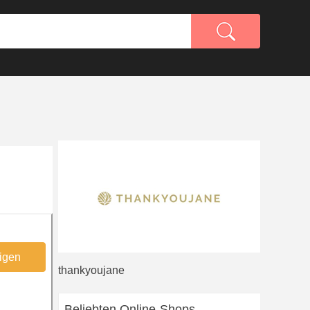
igen
thankyoujane
Beliebten Online-Shops