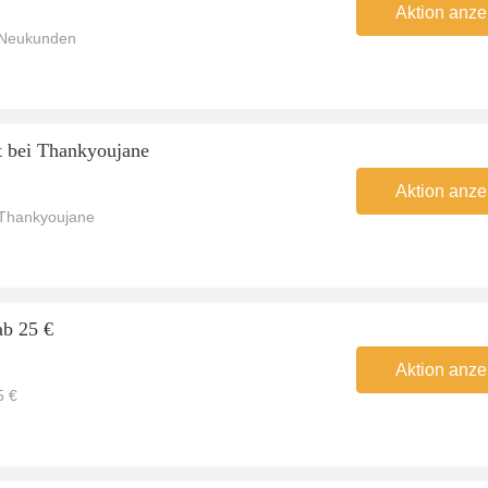
Aktion anze
 Neukunden
t bei Thankyoujane
Aktion anze
 Thankyoujane
ab 25 €
Aktion anze
5 €