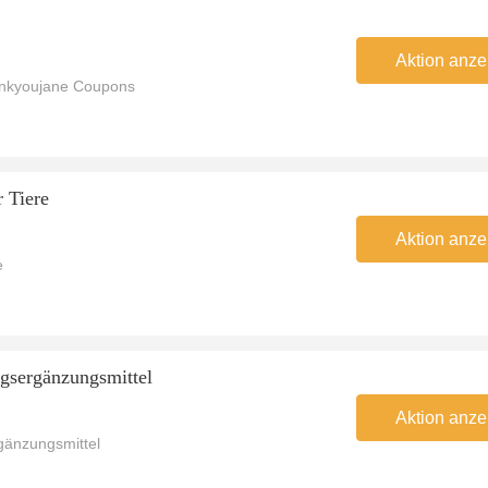
Aktion anze
ankyoujane Coupons
 Tiere
Aktion anze
e
gsergänzungsmittel
Aktion anze
gänzungsmittel