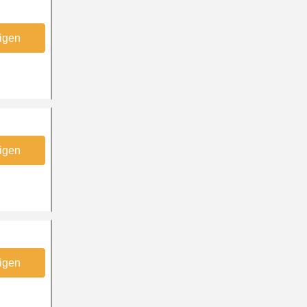
igen
igen
igen