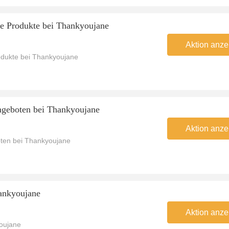
te Produkte bei Thankyoujane
Aktion anze
rodukte bei Thankyoujane
ngeboten bei Thankyoujane
Aktion anze
oten bei Thankyoujane
hankyoujane
Aktion anze
youjane