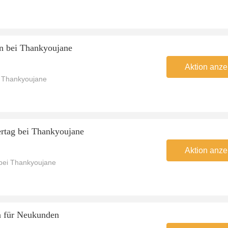
n bei Thankyoujane
Aktion anze
i Thankyoujane
rtag bei Thankyoujane
Aktion anze
 bei Thankyoujane
n für Neukunden