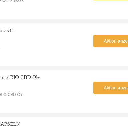
jane Coupons
CBD-ÖL
Aktion anze
L
antura BIO CBD Öle
Aktion anze
a BIO CBD Öle
-KAPSELN