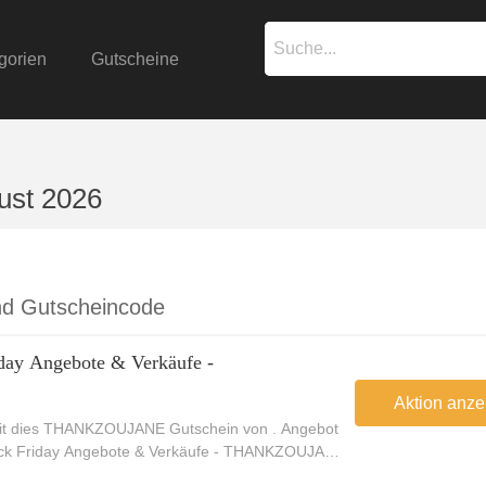
gorien
Gutscheine
ust 2026
und Gutscheincode
iday Angebote & Verkäufe -
Aktion anze
mit dies THANKZOUJANE Gutschein von . Angebot
lack Friday Angebote & Verkäufe - THANKZOUJANE.