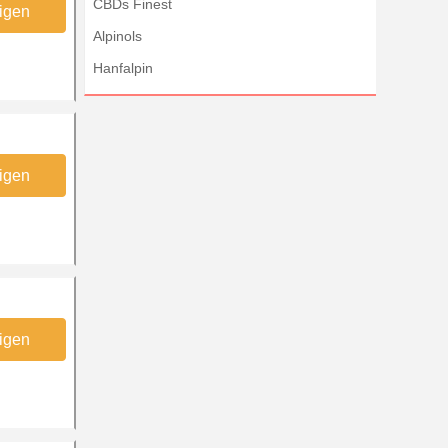
CBDs Finest
igen
Alpinols
Hanfalpin
igen
igen