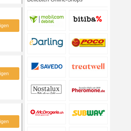
igen
igen
igen