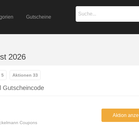
gorien
Gutscheine
st 2026
 5
Aktionen 33
d Gutscheincode
Aktion anze
ackelmann Coupons