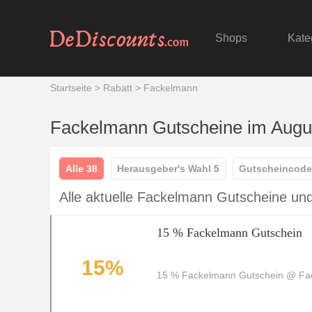
Shops
Kate
Startseite
>
Rabatt
>
Fackelmann
Fackelmann Gutscheine im Augu
Alle 38
Herausgeber's Wahl 5
Gutscheincode
Alle aktuelle Fackelmann Gutscheine un
15 % Fackelmann Gutschein
15%
15 % Fackelmann Gutschein @ F