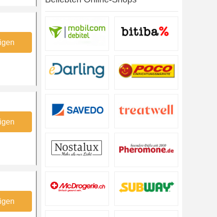
igen
igen
igen