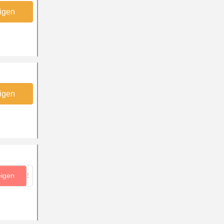
igen
igen
eigen
...22