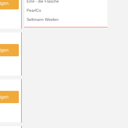
Emil - die Flasche
igen
PearlCo
Seltmann Weiden
igen
igen