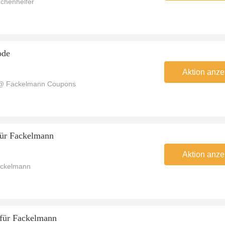
chenhelfer
ode
Aktion anze
 @ Fackelmann Coupons
für Fackelmann
Aktion anze
ackelmann
 für Fackelmann