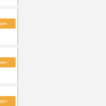
igen
igen
igen