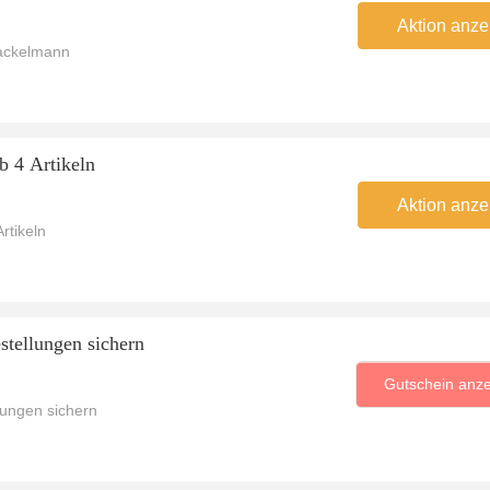
Aktion anze
Fackelmann
 4 Artikeln
Aktion anze
rtikeln
tellungen sichern
Gutschein anz
ungen sichern