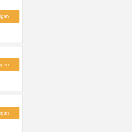
igen
igen
igen