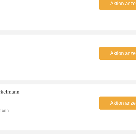
Aktion anze
Aktion anze
ackelmann
Aktion anze
lmann