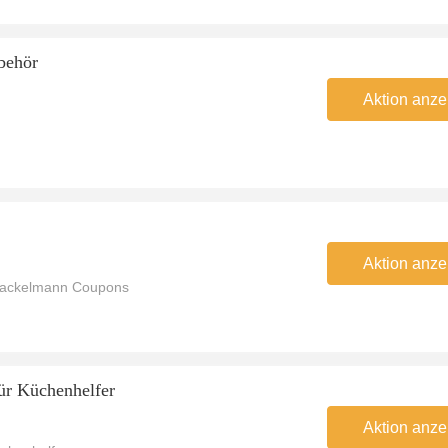
behör
Aktion anze
Aktion anze
Fackelmann Coupons
ür Küchenhelfer
Aktion anze