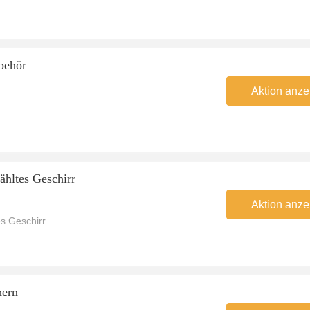
behör
Aktion anze
ähltes Geschirr
Aktion anze
s Geschirr
hern