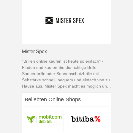
Mister Spex
"Brillen online kaufen ist heute so einfach" -
Finden und kaufen Sie die richtige Brille,
Sonnenbrille oder Sonnenschutzbrille mit
Sehstärke schnell, bequem und einfach von zu
Hause aus. Mister Spex macht es möglich und
bietet Ihnen darüber hinaus hervorragenden
Service und Qualität vom Optiker. Natürlich
Beliebten Online-Shops
bietet Mister Spex auch eine große Auswahl an
Kontaktlinsen von den Top-Herstellern und
Marken.