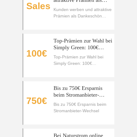
attraktive Prämien als
Sales
Dankeschön erhalten
Kunden werben und attraktive
Prämien als Dankeschön
erhalten
Top-Prämien zur Wahl bei
Simply Green: 100€
100€
BestChoice-Gutschein,
Top-Prämien zur Wahl bei
Fahrräder und vieles
Simply Green: 100€
mehr!
BestChoice-Gutschein,
Fahrräder und vieles mehr!
Bis zu 750€ Ersparnis
beim Stromanbieter-
750€
Wechsel
Bis zu 750€ Ersparnis beim
Stromanbieter-Wechsel
Bei Naturstrom online