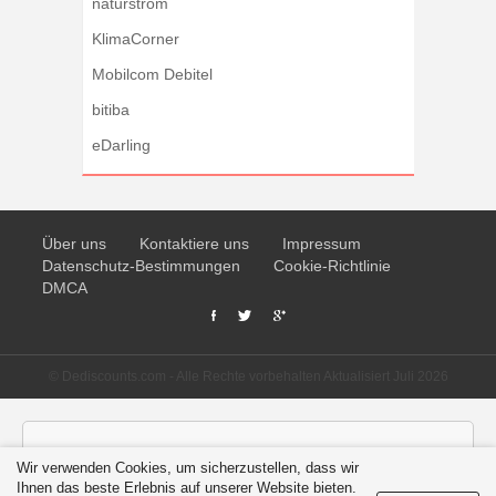
naturstrom
KlimaCorner
Mobilcom Debitel
bitiba
eDarling
Über uns
Kontaktiere uns
Impressum
Datenschutz-Bestimmungen
Cookie-Richtlinie
DMCA
© Dediscounts.com - Alle Rechte vorbehalten Aktualisiert Juli 2026
Iframe could not be opened.
Wir verwenden Cookies, um sicherzustellen, dass wir
Ihnen das beste Erlebnis auf unserer Website bieten.