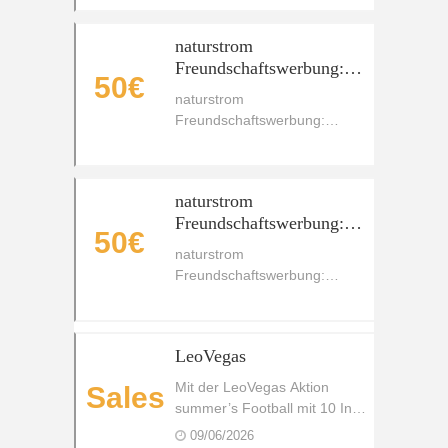
naturstrom
Freundschaftswerbung:
50€
Prämien im Wert von 50 €
naturstrom
+ 25 € Jubiläumsbonus
Freundschaftswerbung:
Prämien im Wert von 50 € +
25 € Jubiläumsbonus
naturstrom
Freundschaftswerbung:
50€
Prämien im Wert von 50 €
naturstrom
Freundschaftswerbung:
Prämien im Wert von 50 €
LeoVegas
Mit der LeoVegas Aktion
Sales
summer’s Football mit 10 In-
play Profit-Boosts und bis zu
09/06/2026