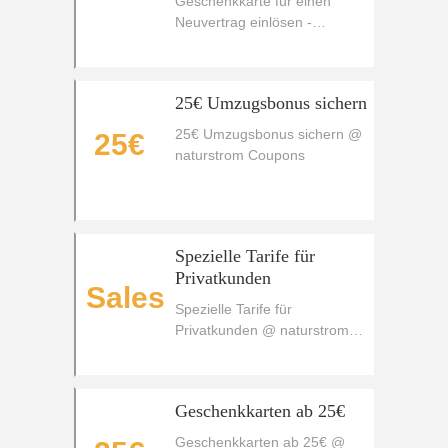
Geschenkkarte für einen
Klimaprämie von 30€
Neuvertrag einlösen -
erhalten
zusätzlich eine Klimaprämie
von 30€ erhalten
25€ Umzugsbonus sichern
25€ Umzugsbonus sichern @
25€
naturstrom Coupons
Spezielle Tarife für
Privatkunden
Sales
Spezielle Tarife für
Privatkunden @ naturstrom
Coupons
Geschenkkarten ab 25€
Geschenkkarten ab 25€ @