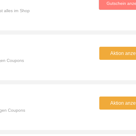
Gutschein anz
t alles im Shop
Aktion anze
ggen Coupons
Aktion anze
ggen Coupons