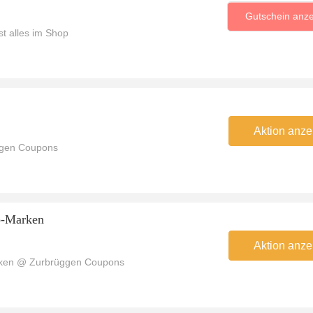
Gutschein anz
t alles im Shop
Aktion anze
ggen Coupons
p-Marken
Aktion anze
ken @ Zurbrüggen Coupons