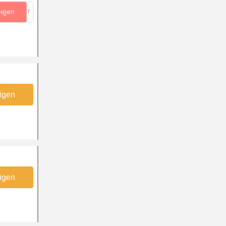
eigen
...jf
igen
igen