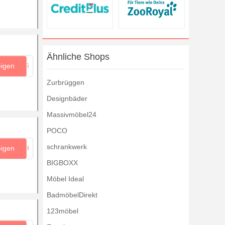
Ähnliche Shops
eigen
...M5
Zurbrüggen
Designbäder
Massivmöbel24
POCO
schrankwerk
eigen
...RH
BIGBOXX
Möbel Ideal
BadmöbelDirekt
123möbel