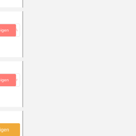
eigen
...yA
eigen
...8r
igen