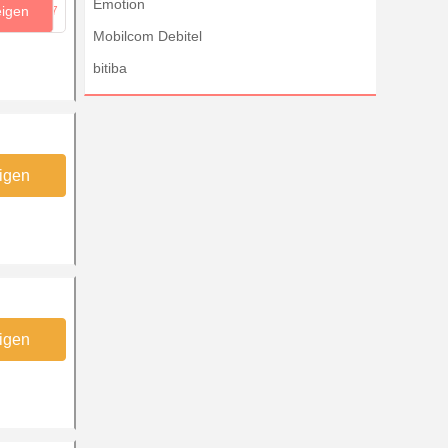
Emotion
eigen
...V7
Mobilcom Debitel
bitiba
igen
igen