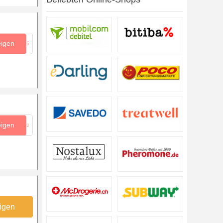
eigen
...gS
eigen
...Au
igen