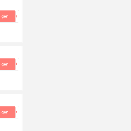
eigen
...qQ
eigen
...Kf
eigen
...u9