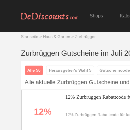
Shops
Kate
Startseite
>
Haus & Garten
>
Zurbrüggen
Zurbrüggen Gutscheine im Juli 2
Alle 50
Herausgeber's Wahl 5
Gutscheincode
Alle aktuelle Zurbrüggen Gutscheine un
12% Zurbrüggen Rabattcode fü
12%
12% Zurbrüggen Rabattcode für fas