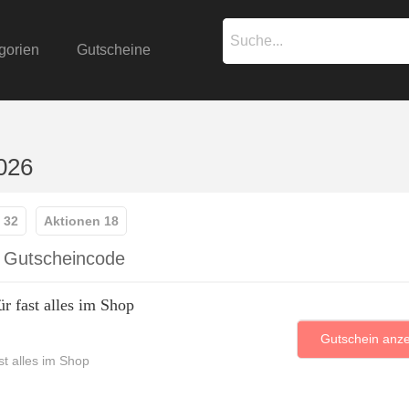
gorien
Gutscheine
026
 32
Aktionen 18
d Gutscheincode
r fast alles im Shop
Gutschein anz
t alles im Shop