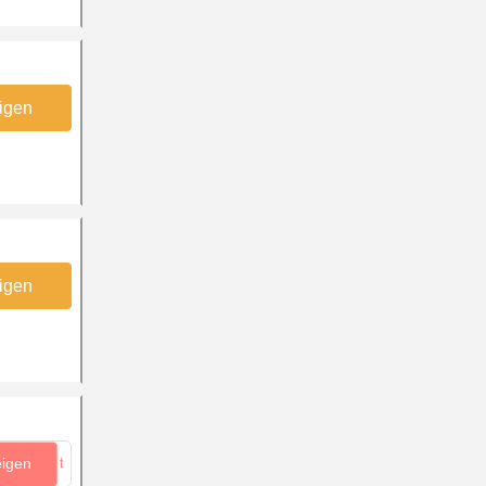
igen
igen
eigen
...lt