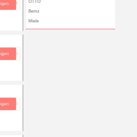
OTTO
eigen
...DR
Bemz
Miele
eigen
...20
eigen
...B5