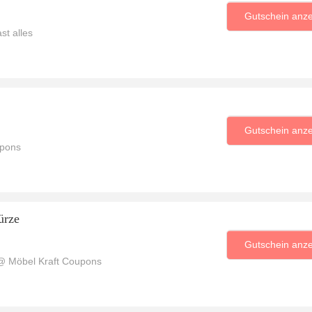
Gutschein anz
st alles
Gutschein anz
upons
ürze
Gutschein anz
@ Möbel Kraft Coupons