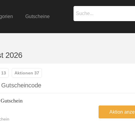
gorien
Gutscheine
st 2026
 13
Aktionen 37
d Gutscheincode
 Gutschein
Aktion anze
chein