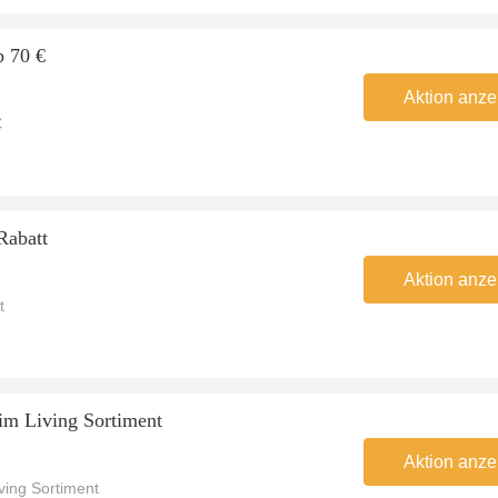
b 70 €
Aktion anze
€
Rabatt
Aktion anze
t
 im Living Sortiment
Aktion anze
ving Sortiment