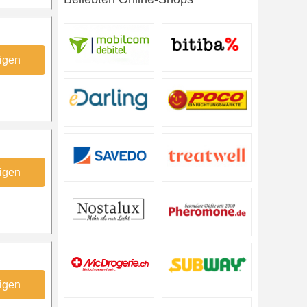
igen
igen
igen