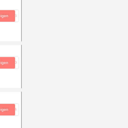
eigen
...95
eigen
...40
eigen
...24