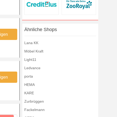
Ähnliche Shops
igen
Lana KK
Möbel Kraft
Light11
Ledvance
porta
igen
HEMA
KARE
Zurbrüggen
Fackelmann