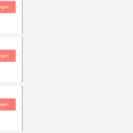
eigen
...10
eigen
...DT
eigen
...15