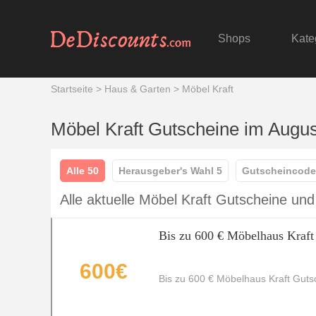
Shops
Kate
Startseite
>
Haus & Garten
>
Möbel Kraft
Möbel Kraft Gutscheine im Augu
Alle 50
Herausgeber's Wahl 5
Gutscheincode
Alle aktuelle Möbel Kraft Gutscheine un
Bis zu 600 € Möbelhaus Kraft
600€
Bis zu 600 € Möbelhaus Kraft Guts